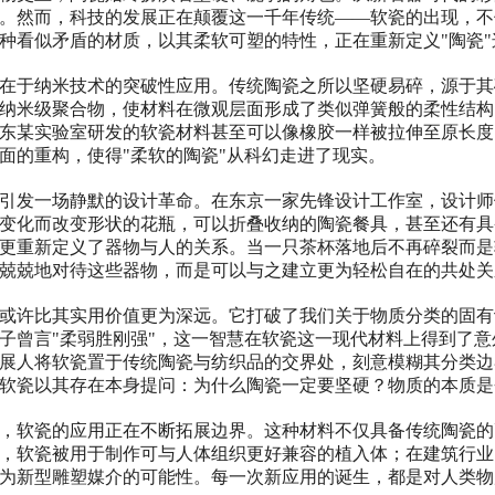
。然而，科技的发展正在颠覆这一千年传统——软瓷的出现，不
种看似矛盾的材质，以其柔软可塑的特性，正在重新定义"陶瓷
在于纳米技术的突破性应用。传统陶瓷之所以坚硬易碎，源于其
纳米级聚合物，使材料在微观层面形成了类似弹簧般的柔性结构
东某实验室研发的软瓷材料甚至可以像橡胶一样被拉伸至原长度的
面的重构，使得"柔软的陶瓷"从科幻走进了现实。
引发一场静默的设计革命。在东京一家先锋设计工作室，设计师
变化而改变形状的花瓶，可以折叠收纳的陶瓷餐具，甚至还有具
更重新定义了器物与人的关系。当一只茶杯落地后不再碎裂而是
兢兢地对待这些器物，而是可以与之建立更为轻松自在的共处关
或许比其实用价值更为深远。它打破了我们关于物质分类的固有
子曾言"柔弱胜刚强"，这一智慧在软瓷这一现代材料上得到了
展人将软瓷置于传统陶瓷与纺织品的交界处，刻意模糊其分类边
软瓷以其存在本身提问：为什么陶瓷一定要坚硬？物质的本质是
，软瓷的应用正在不断拓展边界。这种材料不仅具备传统陶瓷的
，软瓷被用于制作可与人体组织更好兼容的植入体；在建筑行业
为新型雕塑媒介的可能性。每一次新应用的诞生，都是对人类物