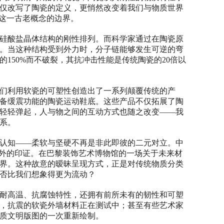
仅改写了陶瓷的定义，更悄然改变着我们与物质世界
"这一古老概念的边界。
硅酸盐晶体结构的刚性排列。而科学家通过在陶瓷原
。当这种结构受到外力时，分子链能够发生可逆的弯
150%而不破裂，其抗冲击性能是传统陶瓷的20倍以
们利用软瓷的可塑性创造出了一系列颠覆传统的产
备缓震功能的陶瓷运动鞋底。这些产品不仅拓展了陶
轻轻弹起，人与物之间的互动方式也随之改变——我
系。
认知——柔软与坚硬不再是非此即彼的二元对立。中
意外的印证。在巴黎装饰艺术博物馆的一场关于未来材
界。这种故意的暧昧呈现方式，正是对传统物质分类
否比我们想象得更为流动？
耐高温、抗腐蚀特性，还拥有前所未有的韧性和可塑
，抗震的软瓷外墙材料正在测试中；甚至有些艺术家
质文明版图的一次重新绘制。