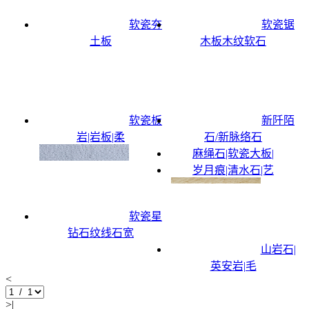
软瓷夯
软瓷锯
土板
木板木纹软石
软瓷板
新阡陌
岩|岩板|柔
石/新脉络石
麻绳石|软瓷大板|
岁月痕|清水石|艺
软瓷星
钻石纹线石宽
山岩石|
英安岩|毛
<
>|