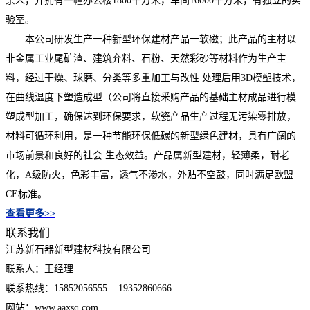
余人，并拥有一幢办公楼1800平方米，车间16000平方米，有独立的实
验室。
本公司研发生产一种新型环保建材产品一软磁；此产品的主材以
非金属工业尾矿渣、建筑弃料、石粉、天然彩砂等材料作为生产主
料，经过干燥、球磨、分类等多重加工与改性 处理后用3D模塑技术，
在曲线温度下塑造成型（公司将直接釆购产品的基础主材成品进行模
塑成型加工，确保达到环保要求，软瓷产品生产过程无污染零排放，
材料可循环利用，是一种节能环保低碳的新型绿色建材，具有广阔的
市场前景和良好的社会 生态效益。产品属新型建材，轻薄柔，耐老
化，A级防火，色彩丰富，透气不渗水，外贴不空鼓，同时满足欧盟
CE标准。
查看更多>>
联系我们
江苏新石器新型建材科技有限公司
联系人：王经理
联系热线：15852056555 19352860666
网站：www.aaxsq.com