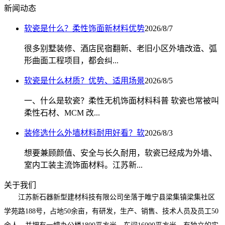
新闻动态
软瓷是什么？柔性饰面新材料优势
2026/8/7
很多别墅装修、酒店民宿翻新、老旧小区外墙改造、弧
形曲面工程项目，都会纠...
软瓷是什么材质？优势、适用场景
2026/8/5
一、什么是软瓷？柔性无机饰面材料科普 软瓷也常被叫
柔性石材、MCM 改...
装修选什么外墙材料耐用好看？软
2026/8/3
想要兼顾颜值、安全与长久耐用，软瓷已经成为外墙、
室内工装主流饰面材料。江苏新...
关于我们
江苏新石器新型建材科技有限公司坐落于睢宁县梁集镇梁集社区
学苑路188号，占地50余亩，有研发，生产、销售、技术人员及员工50