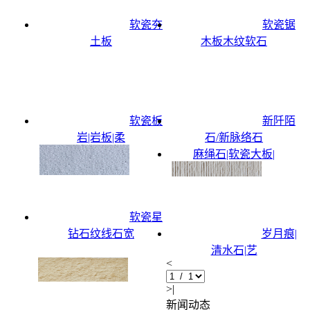
软瓷夯
软瓷锯
土板
木板木纹软石
软瓷板
新阡陌
岩|岩板|柔
石/新脉络石
麻绳石|软瓷大板|
软瓷星
钻石纹线石宽
岁月痕|
清水石|艺
<
>|
新闻动态