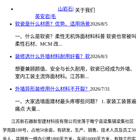
山岩石|
关于我们
英安岩|毛
软瓷是什么材质？优势、适用场景
2026/8/5
一、什么是软瓷？柔性无机饰面材料科普 软瓷也常被叫
柔性石材、MCM 改...
装修选什么外墙材料耐用好看？软
2026/8/3
想要兼顾颜值、安全与长久耐用，软瓷已经成为外墙、
室内工装主流饰面材料。江苏新...
外墙异形装修用什么材料不开裂？
2026/7/31
一、大家选墙面建材最头疼哪些问题？ 1. 家装工装普遍
痛点 大量...
江苏新石器新型建材科技有限公司坐落于睢宁县梁集镇梁集社区
学苑路188号，占地50余亩，有研发，生产、销售、技术人员及员工50
余人，并拥有一幢办公楼1800平方米，车间16000平方米，有独立的实