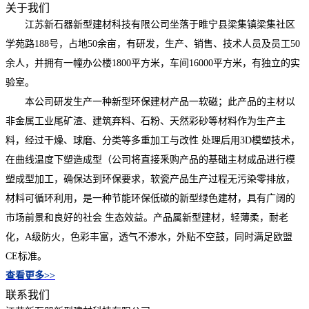
关于我们
江苏新石器新型建材科技有限公司坐落于睢宁县梁集镇梁集社区
学苑路188号，占地50余亩，有研发，生产、销售、技术人员及员工50
余人，并拥有一幢办公楼1800平方米，车间16000平方米，有独立的实
验室。
本公司研发生产一种新型环保建材产品一软磁；此产品的主材以
非金属工业尾矿渣、建筑弃料、石粉、天然彩砂等材料作为生产主
料，经过干燥、球磨、分类等多重加工与改性 处理后用3D模塑技术，
在曲线温度下塑造成型（公司将直接釆购产品的基础主材成品进行模
塑成型加工，确保达到环保要求，软瓷产品生产过程无污染零排放，
材料可循环利用，是一种节能环保低碳的新型绿色建材，具有广阔的
市场前景和良好的社会 生态效益。产品属新型建材，轻薄柔，耐老
化，A级防火，色彩丰富，透气不渗水，外贴不空鼓，同时满足欧盟
CE标准。
查看更多>>
联系我们