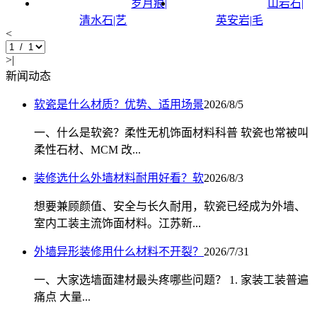
岁月痕|
山岩石|
清水石|艺
英安岩|毛
<
>|
新闻动态
软瓷是什么材质？优势、适用场景
2026/8/5
一、什么是软瓷？柔性无机饰面材料科普 软瓷也常被叫
柔性石材、MCM 改...
装修选什么外墙材料耐用好看？软
2026/8/3
想要兼顾颜值、安全与长久耐用，软瓷已经成为外墙、
室内工装主流饰面材料。江苏新...
外墙异形装修用什么材料不开裂？
2026/7/31
一、大家选墙面建材最头疼哪些问题？ 1. 家装工装普遍
痛点 大量...