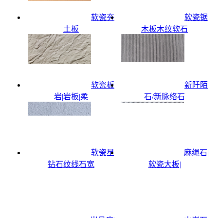
软瓷夯
软瓷锯
土板
木板木纹软石
软瓷板
新阡陌
岩|岩板|柔
石/新脉络石
软瓷星
麻绳石|
钻石纹线石宽
软瓷大板|