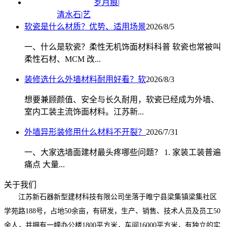
岁月痕|
清水石|艺
软瓷是什么材质？优势、适用场景
2026/8/5
一、什么是软瓷？柔性无机饰面材料科普 软瓷也常被叫
柔性石材、MCM 改...
装修选什么外墙材料耐用好看？软
2026/8/3
想要兼顾颜值、安全与长久耐用，软瓷已经成为外墙、
室内工装主流饰面材料。江苏新...
外墙异形装修用什么材料不开裂？
2026/7/31
一、大家选墙面建材最头疼哪些问题？ 1. 家装工装普遍
痛点 大量...
关于我们
江苏新石器新型建材科技有限公司坐落于睢宁县梁集镇梁集社区
学苑路188号，占地50余亩，有研发，生产、销售、技术人员及员工50
余人，并拥有一幢办公楼1800平方米，车间16000平方米，有独立的实