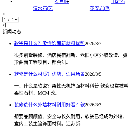
岁月痕|
山岩石|
清水石|艺
英安岩|毛
<
>|
新闻动态
软瓷是什么？柔性饰面新材料优势
2026/8/7
很多别墅装修、酒店民宿翻新、老旧小区外墙改造、弧
形曲面工程项目，都会纠...
软瓷是什么材质？优势、适用场景
2026/8/5
一、什么是软瓷？柔性无机饰面材料科普 软瓷也常被叫
柔性石材、MCM 改...
装修选什么外墙材料耐用好看？软
2026/8/3
想要兼顾颜值、安全与长久耐用，软瓷已经成为外墙、
室内工装主流饰面材料。江苏新...