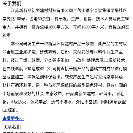
关于我们
江苏新石器新型建材科技有限公司坐落于睢宁县梁集镇梁集社区
学苑路188号，占地50余亩，有研发，生产、销售、技术人员及员工50
余人，并拥有一幢办公楼1800平方米，车间16000平方米，有独立的实
验室。
本公司研发生产一种新型环保建材产品一软磁；此产品的主材以
非金属工业尾矿渣、建筑弃料、石粉、天然彩砂等材料作为生产主
料，经过干燥、球磨、分类等多重加工与改性 处理后用3D模塑技术，
在曲线温度下塑造成型（公司将直接釆购产品的基础主材成品进行模
塑成型加工，确保达到环保要求，软瓷产品生产过程无污染零排放，
材料可循环利用，是一种节能环保低碳的新型绿色建材，具有广阔的
市场前景和良好的社会 生态效益。产品属新型建材，轻薄柔，耐老
化，A级防火，色彩丰富，透气不渗水，外贴不空鼓，同时满足欧盟
CE标准。
查看更多>>
联系我们