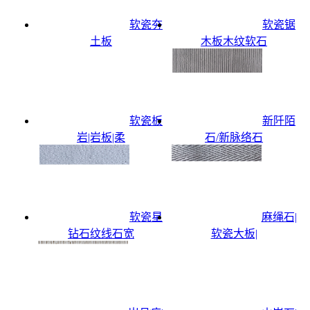
软瓷夯
软瓷锯
土板
木板木纹软石
软瓷板
新阡陌
岩|岩板|柔
石/新脉络石
软瓷星
麻绳石|
钻石纹线石宽
软瓷大板|