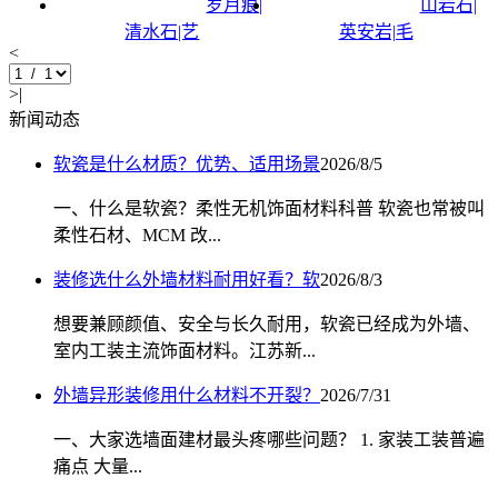
岁月痕|
山岩石|
清水石|艺
英安岩|毛
<
>|
新闻动态
软瓷是什么材质？优势、适用场景
2026/8/5
一、什么是软瓷？柔性无机饰面材料科普 软瓷也常被叫
柔性石材、MCM 改...
装修选什么外墙材料耐用好看？软
2026/8/3
想要兼顾颜值、安全与长久耐用，软瓷已经成为外墙、
室内工装主流饰面材料。江苏新...
外墙异形装修用什么材料不开裂？
2026/7/31
一、大家选墙面建材最头疼哪些问题？ 1. 家装工装普遍
痛点 大量...