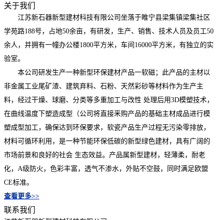
关于我们
江苏新石器新型建材科技有限公司坐落于睢宁县梁集镇梁集社区
学苑路188号，占地50余亩，有研发，生产、销售、技术人员及员工50
余人，并拥有一幢办公楼1800平方米，车间16000平方米，有独立的实
验室。
本公司研发生产一种新型环保建材产品一软磁；此产品的主材以
非金属工业尾矿渣、建筑弃料、石粉、天然彩砂等材料作为生产主
料，经过干燥、球磨、分类等多重加工与改性 处理后用3D模塑技术，
在曲线温度下塑造成型（公司将直接釆购产品的基础主材成品进行模
塑成型加工，确保达到环保要求，软瓷产品生产过程无污染零排放，
材料可循环利用，是一种节能环保低碳的新型绿色建材，具有广阔的
市场前景和良好的社会 生态效益。产品属新型建材，轻薄柔，耐老
化，A级防火，色彩丰富，透气不渗水，外贴不空鼓，同时满足欧盟
CE标准。
查看更多>>
联系我们