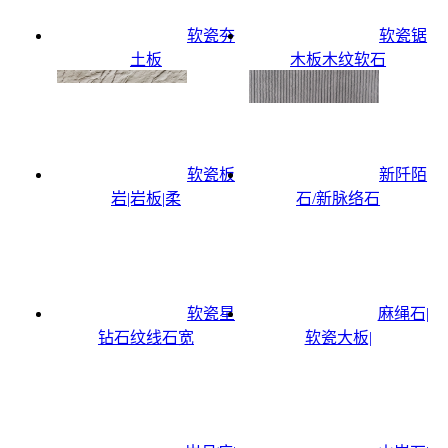
软瓷夯
软瓷锯
土板
木板木纹软石
软瓷板
新阡陌
岩|岩板|柔
石/新脉络石
软瓷星
麻绳石|
钻石纹线石宽
软瓷大板|