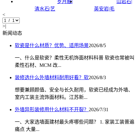
岁月痕|
山岩石|
清水石|艺
英安岩|毛
<
>|
新闻动态
软瓷是什么材质？优势、适用场景
2026/8/5
一、什么是软瓷？柔性无机饰面材料科普 软瓷也常被叫
柔性石材、MCM 改...
装修选什么外墙材料耐用好看？软
2026/8/3
想要兼顾颜值、安全与长久耐用，软瓷已经成为外墙、
室内工装主流饰面材料。江苏新...
外墙异形装修用什么材料不开裂？
2026/7/31
一、大家选墙面建材最头疼哪些问题？ 1. 家装工装普遍
痛点 大量...