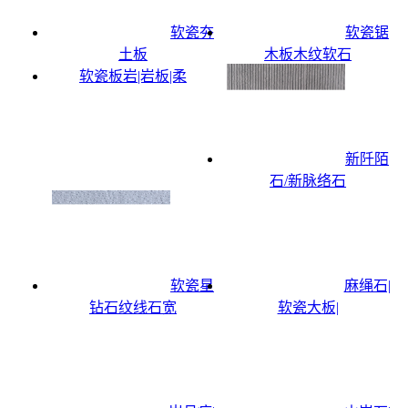
软瓷夯
软瓷锯
土板
木板木纹软石
软瓷板岩|岩板|柔
新阡陌
石/新脉络石
软瓷星
麻绳石|
钻石纹线石宽
软瓷大板|