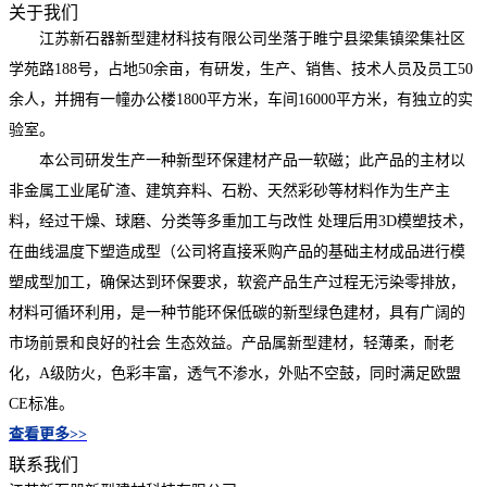
关于我们
江苏新石器新型建材科技有限公司坐落于睢宁县梁集镇梁集社区
学苑路188号，占地50余亩，有研发，生产、销售、技术人员及员工50
余人，并拥有一幢办公楼1800平方米，车间16000平方米，有独立的实
验室。
本公司研发生产一种新型环保建材产品一软磁；此产品的主材以
非金属工业尾矿渣、建筑弃料、石粉、天然彩砂等材料作为生产主
料，经过干燥、球磨、分类等多重加工与改性 处理后用3D模塑技术，
在曲线温度下塑造成型（公司将直接釆购产品的基础主材成品进行模
塑成型加工，确保达到环保要求，软瓷产品生产过程无污染零排放，
材料可循环利用，是一种节能环保低碳的新型绿色建材，具有广阔的
市场前景和良好的社会 生态效益。产品属新型建材，轻薄柔，耐老
化，A级防火，色彩丰富，透气不渗水，外贴不空鼓，同时满足欧盟
CE标准。
查看更多>>
联系我们