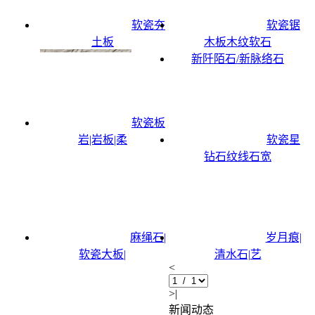
软瓷夯
软瓷锯
土板
木板木纹软石
新阡陌石/新脉络石
软瓷板
岩|岩板|柔
软瓷星
钻石纹线石宽
麻绳石|
岁月痕|
软瓷大板|
清水石|艺
<
>|
新闻动态