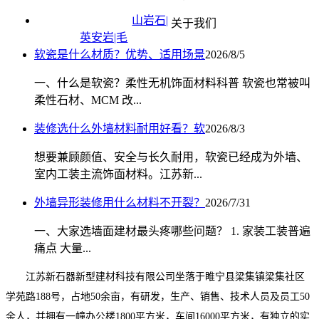
山岩石|
关于我们
英安岩|毛
软瓷是什么材质？优势、适用场景
2026/8/5
一、什么是软瓷？柔性无机饰面材料科普 软瓷也常被叫
柔性石材、MCM 改...
装修选什么外墙材料耐用好看？软
2026/8/3
想要兼顾颜值、安全与长久耐用，软瓷已经成为外墙、
室内工装主流饰面材料。江苏新...
外墙异形装修用什么材料不开裂？
2026/7/31
一、大家选墙面建材最头疼哪些问题？ 1. 家装工装普遍
痛点 大量...
江苏新石器新型建材科技有限公司坐落于睢宁县梁集镇梁集社区
学苑路188号，占地50余亩，有研发，生产、销售、技术人员及员工50
余人，并拥有一幢办公楼1800平方米，车间16000平方米，有独立的实