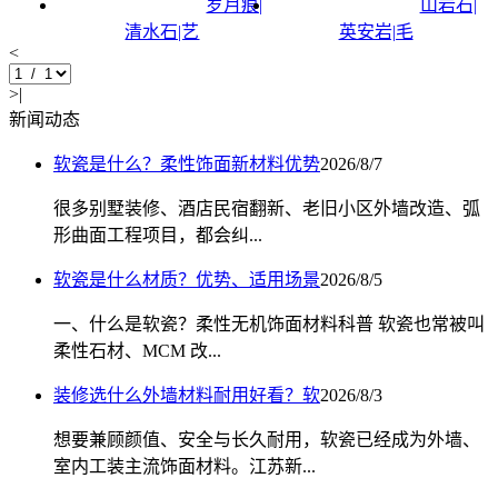
岁月痕|
山岩石|
清水石|艺
英安岩|毛
<
>|
新闻动态
软瓷是什么？柔性饰面新材料优势
2026/8/7
很多别墅装修、酒店民宿翻新、老旧小区外墙改造、弧
形曲面工程项目，都会纠...
软瓷是什么材质？优势、适用场景
2026/8/5
一、什么是软瓷？柔性无机饰面材料科普 软瓷也常被叫
柔性石材、MCM 改...
装修选什么外墙材料耐用好看？软
2026/8/3
想要兼顾颜值、安全与长久耐用，软瓷已经成为外墙、
室内工装主流饰面材料。江苏新...