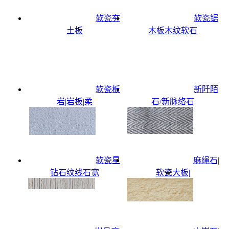
软瓷夯
软瓷锯
土板
木板木纹软石
软瓷板
新阡陌
岩|岩板|柔
石/新脉络石
软瓷星
麻绳石|
钻石纹线石宽
软瓷大板|