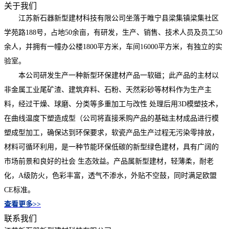
关于我们
江苏新石器新型建材科技有限公司坐落于睢宁县梁集镇梁集社区
学苑路188号，占地50余亩，有研发，生产、销售、技术人员及员工50
余人，并拥有一幢办公楼1800平方米，车间16000平方米，有独立的实
验室。
本公司研发生产一种新型环保建材产品一软磁；此产品的主材以
非金属工业尾矿渣、建筑弃料、石粉、天然彩砂等材料作为生产主
料，经过干燥、球磨、分类等多重加工与改性 处理后用3D模塑技术，
在曲线温度下塑造成型（公司将直接釆购产品的基础主材成品进行模
塑成型加工，确保达到环保要求，软瓷产品生产过程无污染零排放，
材料可循环利用，是一种节能环保低碳的新型绿色建材，具有广阔的
市场前景和良好的社会 生态效益。产品属新型建材，轻薄柔，耐老
化，A级防火，色彩丰富，透气不渗水，外贴不空鼓，同时满足欧盟
CE标准。
查看更多>>
联系我们