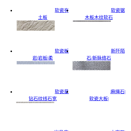
软瓷夯
软瓷锯
土板
木板木纹软石
软瓷板
新阡陌
岩|岩板|柔
石/新脉络石
软瓷星
麻绳石|
钻石纹线石宽
软瓷大板|