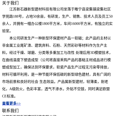
关于我们
江苏新石器新型建材科技有限公司坐落于睢宁县梁集镇梁集社区
学苑路188号，占地50余亩，有研发，生产、销售、技术人员及员工50
余人，并拥有一幢办公楼1800平方米，车间16000平方米，有独立的实
验室。
本公司研发生产一种新型环保建材产品一软磁；此产品的主材以
非金属工业尾矿渣、建筑弃料、石粉、天然彩砂等材料作为生产主
料，经过干燥、球磨、分类等多重加工与改性 处理后用3D模塑技术，
在曲线温度下塑造成型（公司将直接釆购产品的基础主材成品进行模
塑成型加工，确保达到环保要求，软瓷产品生产过程无污染零排放，
材料可循环利用，是一种节能环保低碳的新型绿色建材，具有广阔的
市场前景和良好的社会 生态效益。产品属新型建材，轻薄柔，耐老
化，A级防火，色彩丰富，透气不渗水，外贴不空鼓，同时满足欧盟
CE标准。
查看更多>>
联系我们