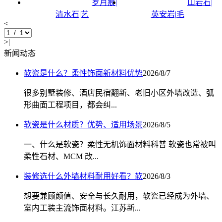
岁月痕|
山岩石|
清水石|艺
英安岩|毛
<
>|
新闻动态
软瓷是什么？柔性饰面新材料优势
2026/8/7
很多别墅装修、酒店民宿翻新、老旧小区外墙改造、弧
形曲面工程项目，都会纠...
软瓷是什么材质？优势、适用场景
2026/8/5
一、什么是软瓷？柔性无机饰面材料科普 软瓷也常被叫
柔性石材、MCM 改...
装修选什么外墙材料耐用好看？软
2026/8/3
想要兼顾颜值、安全与长久耐用，软瓷已经成为外墙、
室内工装主流饰面材料。江苏新...