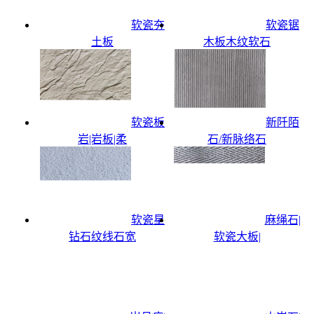
软瓷夯
软瓷锯
土板
木板木纹软石
软瓷板
新阡陌
岩|岩板|柔
石/新脉络石
软瓷星
麻绳石|
钻石纹线石宽
软瓷大板|