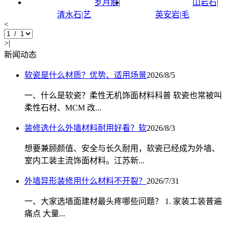
岁月痕|
山岩石|
清水石|艺
英安岩|毛
<
>|
新闻动态
软瓷是什么材质？优势、适用场景
2026/8/5
一、什么是软瓷？柔性无机饰面材料科普 软瓷也常被叫
柔性石材、MCM 改...
装修选什么外墙材料耐用好看？软
2026/8/3
想要兼顾颜值、安全与长久耐用，软瓷已经成为外墙、
室内工装主流饰面材料。江苏新...
外墙异形装修用什么材料不开裂？
2026/7/31
一、大家选墙面建材最头疼哪些问题？ 1. 家装工装普遍
痛点 大量...