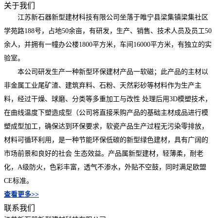
关于我们
江苏新石器新型建材科技有限公司坐落于睢宁县梁集镇梁集社区
学苑路188号，占地50余亩，有研发，生产、销售、技术人员及员工50
余人，并拥有一幢办公楼1800平方米，车间16000平方米，有独立的实
验室。
本公司研发生产一种新型环保建材产品一软磁；此产品的主材以
非金属工业尾矿渣、建筑弃料、石粉、天然彩砂等材料作为生产主
料，经过干燥、球磨、分类等多重加工与改性 处理后用3D模塑技术，
在曲线温度下塑造成型（公司将直接釆购产品的基础主材成品进行模
塑成型加工，确保达到环保要求，软瓷产品生产过程无污染零排放，
材料可循环利用，是一种节能环保低碳的新型绿色建材，具有广阔的
市场前景和良好的社会 生态效益。产品属新型建材，轻薄柔，耐老
化，A级防火，色彩丰富，透气不渗水，外贴不空鼓，同时满足欧盟
CE标准。
查看更多>>
联系我们