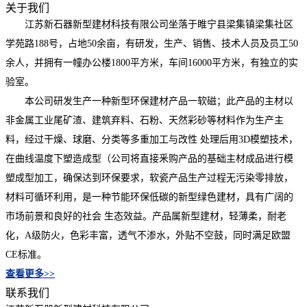
关于我们
江苏新石器新型建材科技有限公司坐落于睢宁县梁集镇梁集社区
学苑路188号，占地50余亩，有研发，生产、销售、技术人员及员工50
余人，并拥有一幢办公楼1800平方米，车间16000平方米，有独立的实
验室。
本公司研发生产一种新型环保建材产品一软磁；此产品的主材以
非金属工业尾矿渣、建筑弃料、石粉、天然彩砂等材料作为生产主
料，经过干燥、球磨、分类等多重加工与改性 处理后用3D模塑技术，
在曲线温度下塑造成型（公司将直接釆购产品的基础主材成品进行模
塑成型加工，确保达到环保要求，软瓷产品生产过程无污染零排放，
材料可循环利用，是一种节能环保低碳的新型绿色建材，具有广阔的
市场前景和良好的社会 生态效益。产品属新型建材，轻薄柔，耐老
化，A级防火，色彩丰富，透气不渗水，外贴不空鼓，同时满足欧盟
CE标准。
查看更多>>
联系我们