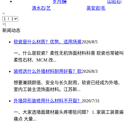
岁月痕|
山岩石|
清水石|艺
英安岩|毛
<
>|
新闻动态
软瓷是什么材质？优势、适用场景
2026/8/5
一、什么是软瓷？柔性无机饰面材料科普 软瓷也常被叫
柔性石材、MCM 改...
装修选什么外墙材料耐用好看？软
2026/8/3
想要兼顾颜值、安全与长久耐用，软瓷已经成为外墙、
室内工装主流饰面材料。江苏新...
外墙异形装修用什么材料不开裂？
2026/7/31
一、大家选墙面建材最头疼哪些问题？ 1. 家装工装普遍
痛点 大量...