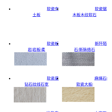
软瓷夯
软瓷锯
土板
木板木纹软石
软瓷板
新阡陌
岩|岩板|柔
石/新脉络石
软瓷星
麻绳石|
钻石纹线石宽
软瓷大板|