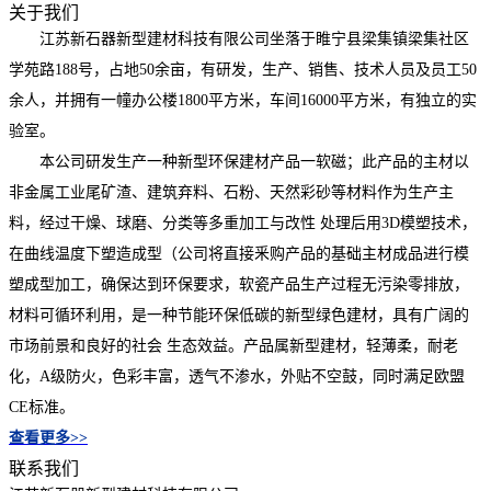
关于我们
江苏新石器新型建材科技有限公司坐落于睢宁县梁集镇梁集社区
学苑路188号，占地50余亩，有研发，生产、销售、技术人员及员工50
余人，并拥有一幢办公楼1800平方米，车间16000平方米，有独立的实
验室。
本公司研发生产一种新型环保建材产品一软磁；此产品的主材以
非金属工业尾矿渣、建筑弃料、石粉、天然彩砂等材料作为生产主
料，经过干燥、球磨、分类等多重加工与改性 处理后用3D模塑技术，
在曲线温度下塑造成型（公司将直接釆购产品的基础主材成品进行模
塑成型加工，确保达到环保要求，软瓷产品生产过程无污染零排放，
材料可循环利用，是一种节能环保低碳的新型绿色建材，具有广阔的
市场前景和良好的社会 生态效益。产品属新型建材，轻薄柔，耐老
化，A级防火，色彩丰富，透气不渗水，外贴不空鼓，同时满足欧盟
CE标准。
查看更多>>
联系我们