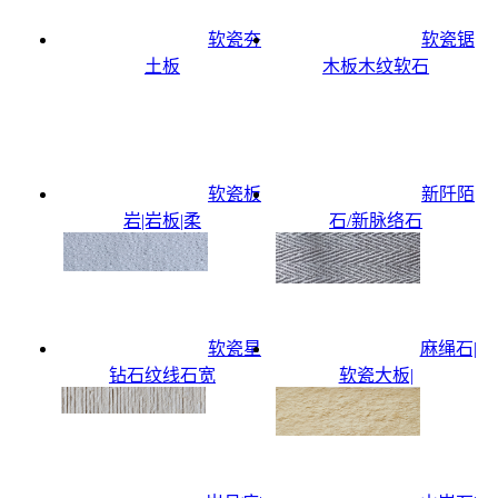
软瓷夯
软瓷锯
土板
木板木纹软石
软瓷板
新阡陌
岩|岩板|柔
石/新脉络石
软瓷星
麻绳石|
钻石纹线石宽
软瓷大板|