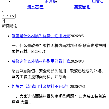
岁月痕|
山岩石|
清水石|艺
英安岩|毛
<
>|
新闻动态
软瓷是什么材质？优势、适用场景
2026/8/5
一、什么是软瓷？柔性无机饰面材料科普 软瓷也常被叫
柔性石材、MCM 改...
装修选什么外墙材料耐用好看？软
2026/8/3
想要兼顾颜值、安全与长久耐用，软瓷已经成为外墙、
室内工装主流饰面材料。江苏新...
外墙异形装修用什么材料不开裂？
2026/7/31
一、大家选墙面建材最头疼哪些问题？ 1. 家装工装普遍
痛点 大量...